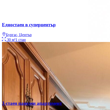
Едностаен в суперцентър
Бургас, Център
30
м²
1
стаи
Продажба
Апартамент
52 960 €
103 581 лв.
3-стаен панелен апартамент