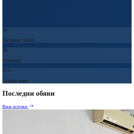
74
Активни обяви
28
Локации
10+
Години опит
Последни обяви
Виж всички