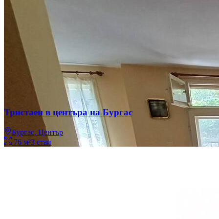
Тристаен в центъра на Бургас
Бургас, Център
76
м²
3
стаи