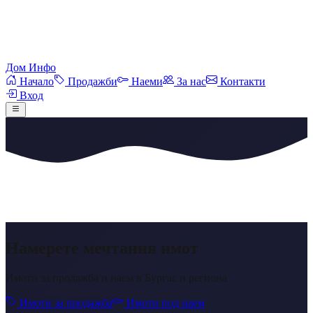
Дом Инфо
Начало
Продажби
Наеми
За нас
Контакти
Вход
Намерете мечтания имот
Имоти за продажба и наем в Бургас и региона
Имоти за продажба
Имоти под наем