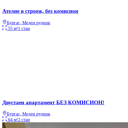
Ателие в строеж, без комисион
Бургас, Меден рудник
55
м²
1
стаи
Двустаен апартамент БЕЗ КОМИСИОН!
Продажба
Апартамент
Бургас, Меден рудник
164 900 €
322 516 лв.
64
м²
2
стаи