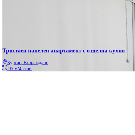
Тристаен панелен апартамент с отделна кухня
Бургас, Възраждане
95
м²
4
стаи